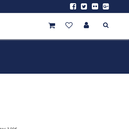
τος 3.00
€