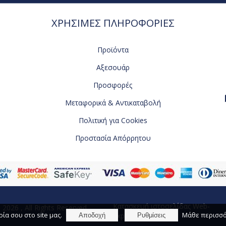
ΧΡΗΣΙΜΕΣ ΠΛΗΡΟΦΟΡΙΕΣ
Προϊόντα
Αξεσουάρ
Προσφορές
Μεταφορικά & Αντικαταβολή
Πολιτική για Cookies
Προστασία Απόρρητου
Κατασκευή ιστοσελίδας Web-
 2026 , All Rights Reserved.
α σου στο site μας.
Μάθε περισσό
Experts
Αποδοχή
Ρυθμίσεις