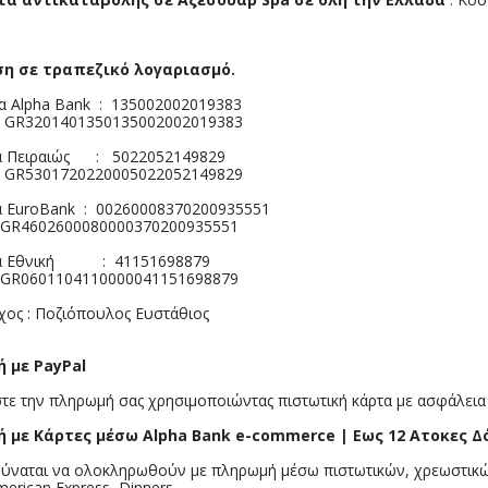
ση σε τραπεζικό λογαριασμό.
lpha Bank : 135002002019383
R3201401350135002002019383
Πειραιώς : 5022052149829
R5301720220005022052149829
EuroBank : 00260008370200935551
R4602600080000370200935551
 Εθνική : 41151698879
R0601104110000041151698879
ς : Ποζιόπουλος Ευστάθιος
ή με PayPal
ε την πληρωμή σας χρησιμοποιώντας πιστωτική κάρτα με ασφάλεια 
ή με Κάρτες μέσω Alpha Bank e-commerce | Εως 12 Ατοκες Δ
δύναται να ολοκληρωθούν με πληρωμή μέσω πιστωτικών, χρεωστικώ
erican Express, Dinners.