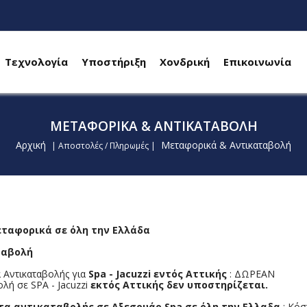
Τεχνολογία
Υποστήριξη
Χονδρική
Επικοινωνία
ΜΕΤΑΦΟΡΙΚΆ & ΑΝΤΙΚΑΤΑΒΟΛΉ
Αρχική
Μεταφορικά & Αντικαταβολή
| Αποστολές / Πληρωμές |
ταφορικά σε όλη την Ελλάδα
ταβολή
 Αντικαταβολής για
Spa - Jacuzzi
εντός Αττικής
: ΔΩΡΕΑΝ
λή σε SPA - Jacuzzi
εκτός Αττικής δεν υποστηρίζεται.
τα αντικαταβολής σε Αξεσουάρ
Spa σε όλη την Ελλαδα
: Κόσ