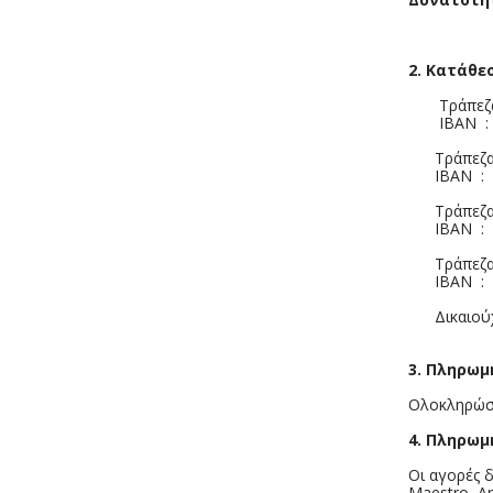
2. Κατάθε
Τράπεζα A
IBAN : G
Τράπεζα 
IBAN : G
Τράπεζα 
IBAN : G
Τράπεζα
IBAN : G
Δικαιούχο
3. Πληρωμ
Ολοκληρώστ
4. Πληρωμ
Οι αγορές 
Maestro, Am