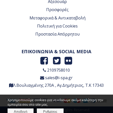
Αξεσουάρ
Προσφορές
Μεταφορικά & Αντικαταβολή
Πολιτική για Cookies
Προστασία Απόρρητου
ΕΠΙΚΟΙΝΩΝΙΑ & SOCIAL MEDIA
2109758010
sales@i-spa.gr
Λ.Βουλιαγμένης 270Α , Αγ.Δημήτριος, Τ.Κ 17343
Χρησιμοποιούμε cookies για να κάνουμε ακόμα καλύτερη την
εμπειρία σου στο site μας.
Copyright © 2026 , All Rights Reserved.
Αποδοχή
Ρυθμίσεις