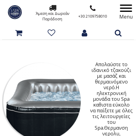
Άμεση και Δωρεάν
Menu
+30 2109758010
Παράδοση
Απολαύστε το
ιδανικό τζακούζι
με μασάζ και
θερμαινόμενο
νερό.Η
ηλεκτρονική
μονάδα του Spa
καθιστα εύκολο
να παίξετε με όλες
τις λειτουργείες
του
Spa.Θερμανση
νερολυ,