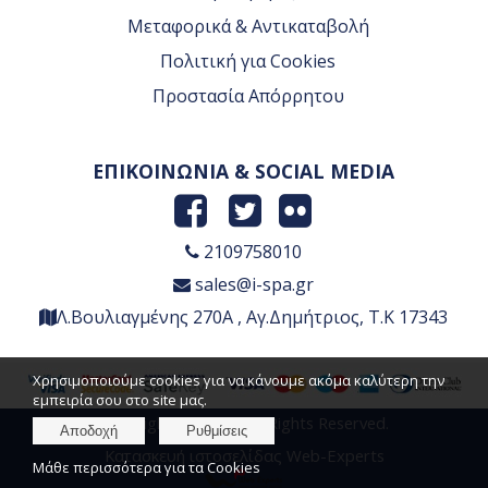
Μεταφορικά & Αντικαταβολή
Πολιτική για Cookies
Προστασία Απόρρητου
ΕΠΙΚΟΙΝΩΝΙΑ & SOCIAL MEDIA
2109758010
sales@i-spa.gr
Λ.Βουλιαγμένης 270Α , Αγ.Δημήτριος, Τ.Κ 17343
Χρησιμοποιούμε cookies για να κάνουμε ακόμα καλύτερη την
εμπειρία σου στο site μας.
Copyright © 2026 , All Rights Reserved.
Αποδοχή
Ρυθμίσεις
Κατασκευή ιστοσελίδας Web-Experts
Μάθε περισσότερα για τα Cookies