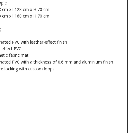
ople
8 cm x l 128 cm x H 70 cm
8 cm x l 168 cm x H 70 cm
L
g
ated PVC with leather-effect finish
-effect PVC
etic fabric mat
nated PVC with a thickness of 0.6 mm and aluminium finish
re locking with custom loops