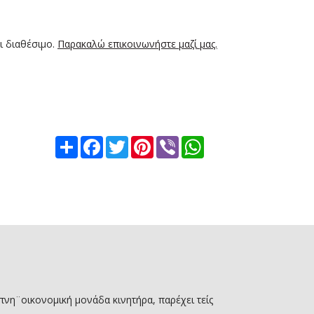
ι διαθέσιμο.
Παρακαλώ επικοινωνήστε μαζί μας.
Share
Facebook
Twitter
Pinterest
Viber
WhatsApp
πνη¨οικονομική μονάδα κινητήρα, παρέχει τείς