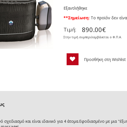
Εξαντλήθηκε
**Σημείωση:
To προϊόν δεν είνα
890.00€
Τιμή:
Στην τιμή συμπεριλαμβάνεται ο Φ.Π.Α.
Προσθήκη στη Wishlist
υς
σχεδιασμό και είναι ιδανικό για 4 άτομα.Εφοδιασμένο με μια "έξυ
ι massage!