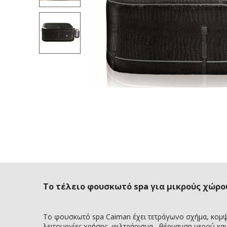
Το τέλειο φουσκωτό spa για μικρούς χώρο
Το φουσκωτό spa Caiman έχει τετράγωνο σχήμα, κομψό 
λειτουργίες χρήσης, φιλτράρισμα , θέρμανση νερού κα