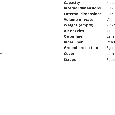
Capacity
4 pe
Internal dimensions
L 12
External dimensions
L 16
Volume of water
700 
Weight (empty)
27 k
Air nozzles
110
Outer liner
Lamin
Inner liner
Pearl
Ground protection
Synth
Cover
Lami
Straps
Secu