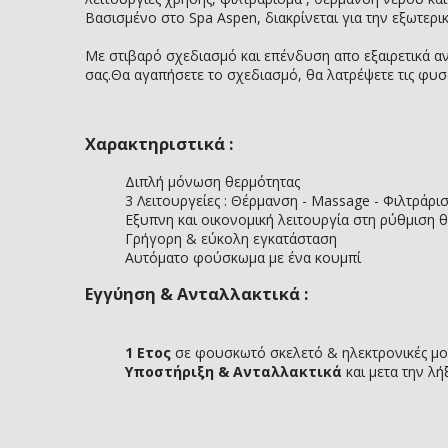
Βασισμένο στο Spa Aspen, διακρίνεται για την εξωτερ
Με στιβαρό σχεδιασμό και επένδυση απο εξαιρετικά αν
σας.Θα αγαπήσετε το σχεδιασμό, θα λατρέψετε τις φυσ
Χαρακτηριστικά :
Διπλή μόνωση θερμότητας
3 Λειτουργείες : Θέρμανση - Massage - Φιλτράρι
Εξυπνη και οικονομική λειτουργία στη ρύθμιση 
Γρήγορη & εύκολη εγκατάσταση
Αυτόματο φούσκωμα με ένα κουμπί
Εγγύηση & Ανταλλακτικά :
1 Ετος
σε φουσκωτό σκελετό & ηλεκτρονικές μ
Υποστήριξη & Ανταλλακτικά
και μετα την λή