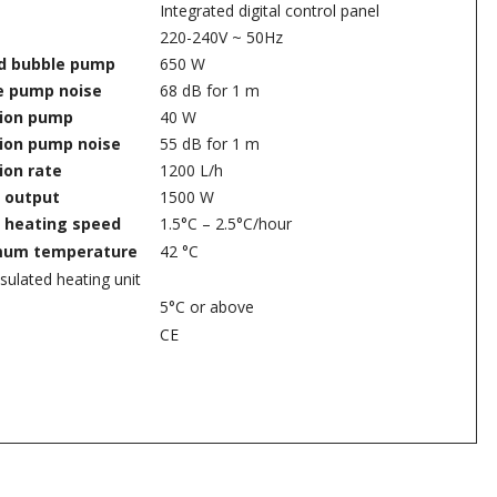
Integrated digital control panel
220-240V ~ 50Hz
nd bubble pump
650 W
e pump noise
68 dB for 1 m
tion pump
40 W
tion pump noise
55 dB for 1 m
tion rate
1200 L/h
 output
1500 W
 heating speed
1.5°C – 2.5°C/hour
um temperature
42 °C
sulated heating unit
5°C or above
CE