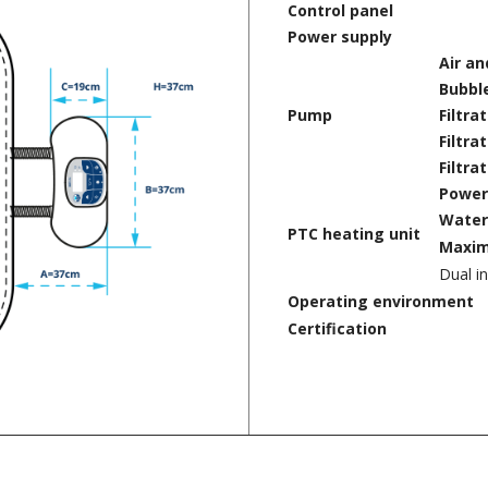
Control panel
Power supply
Air a
Bubbl
Pump
Filtra
Filtra
Filtra
Power
Water
PTC heating unit
Maxim
Dual in
Operating environment
Certification