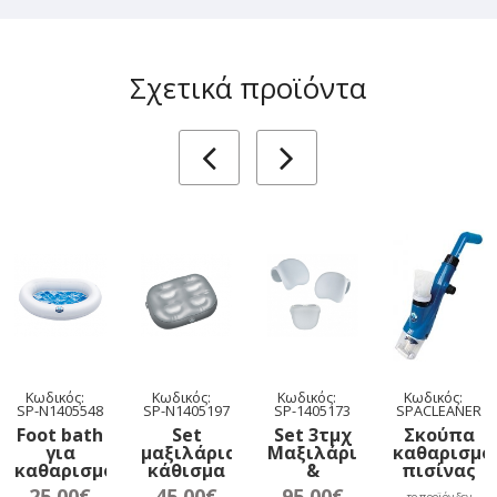
Σχετικά προϊόντα
Κωδικός:
Κωδικός:
Κωδικός:
Κωδικός:
SP-N1405548
SP-N1405197
SP-1405173
SPACLEANER
Foot bath
Set
Set 3τμχ
Σκούπα
για
μαξιλάρια
Μαξιλάρια
καθαρισμο
καθαρισμό
κάθισμα
&
πισίνας
ποδιών
για Spa
Cupholder
& Spa
25.00€
45.00€
95.00€
το προϊόν δεν