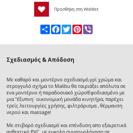
Προσθήκη στη Wishlist
Share
Facebook
Twitter
Pinterest
Viber
Σχεδιασμός & Απόδοση
Με καθαρό και μοντέρνο σχεδιασμό,γρί χρώμα και
στρογγυλό σχήμα το Malibu θα ταιριάξει απόλυτα σε
ενα μοντέρνο ή παραδοσιακό χώρο!Εφοδιασμένο με
μια "έξυπνη¨οικονομική μονάδα κινητήρα, παρέχει
τρείς λειτουργίες χρήσης, φιλτράρισμα , θέρμανση
νερού και massage!
Με στιβαρό σχεδιασμό και επένδυση απο εξαιρετικά
ανθεκτικό PVC ,με ευκολη συναρμολόγηση σε