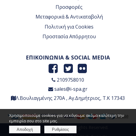
Προσφορές
Μεταφορικά & Αντικαταβολή
Πολιτική για Cookies
Προστασία Απόρρητου
ΕΠΙΚΟΙΝΩΝΙΑ & SOCIAL MEDIA
2109758010
sales@i-spa.gr
Λ.Βουλιαγμένης 270Α , Αγ.Δημήτριος, Τ.Κ 17343
Χρησιμοποιούμε cookies για να κάνουμε ακόμα καλύτερη την
εμπειρία σου στο site μας.
Copyright © 2026 , All Rights Reserved.
Αποδοχή
Ρυθμίσεις