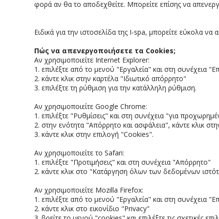
φορά αν θα το αποδεχθείτε. Μπορείτε επίσης να απενεργο
Ειδικά για την ιστοσελίδα της I-spa, μπορείτε εύκολα να 
Πώς να απενεργοποιήσετε τα Cookies;
Αν χρησιμοποιείτε Internet Explorer:
1. επιλέξτε από το μενού "Εργαλεία" και στη συνέχεια "Επ
2. κάντε κλικ στην καρτέλα "Ιδιωτικό απόρρητο"
3. επιλέξτε τη ρύθμιση για την κατάλληλη ρύθμιση.
Αν χρησιμοποιείτε Google Chrome:
1. επιλέξτε "Ρυθμίσεις" και στη συνέχεια "για προχωρημ
2. στην ενότητα "Απόρρητο και ασφάλεια", κάντε κλικ στ
3. κάντε κλικ στην επιλογή "Cookies".
Αν χρησιμοποιείτε το Safari:
1. επιλέξτε "Προτιμήσεις" και στη συνέχεια "Απόρρητο"
2. κάντε κλικ στο "Κατάργηση όλων των δεδομένων ιστό
Αν χρησιμοποιείτε Mozilla Firefox:
1. επιλέξτε από το μενού "Εργαλεία" και στη συνέχεια "Ε
2. κάντε κλικ στο εικονίδιο "Privacy"
3. βρείτε το μενού "cookies" και επιλέξτε τις σχετικές επι