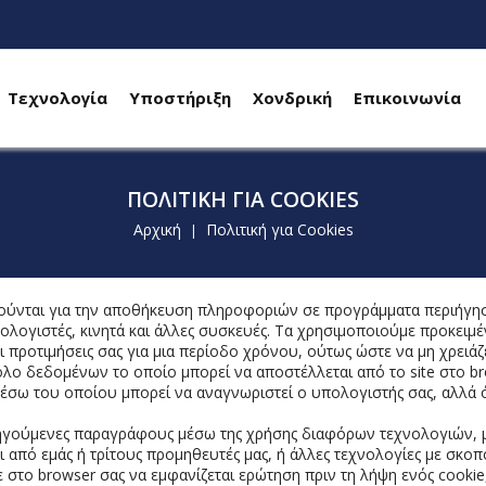
Τεχνολογία
Υποστήριξη
Χονδρική
Επικοινωνία
ΠΟΛΙΤΙΚΉ ΓΙΑ COOKIES
Αρχική
Πολιτική για Cookies
|
οιούνται για την αποθήκευση πληροφοριών σε προγράμματα περιήγησ
ογιστές, κινητά και άλλες συσκευές. Τα χρησιμοποιούμε προκειμέν
και προτιμήσεις σας για μια περίοδο χρόνου, ούτως ώστε να μη χρειά
ύνολο δεδομένων το οποίο μπορεί να αποστέλλεται από το site στο b
σω του οποίου μπορεί να αναγνωριστεί ο υπολογιστής σας, αλλά όχ
γούμενες παραγράφους μέσω της χρήσης διαφόρων τεχνολογιών, μία 
ι από εμάς ή τρίτους προμηθευτές μας, ή άλλες τεχνολογίες με σκ
ε στο browser σας να εμφανίζεται ερώτηση πριν τη λήψη ενός cooki