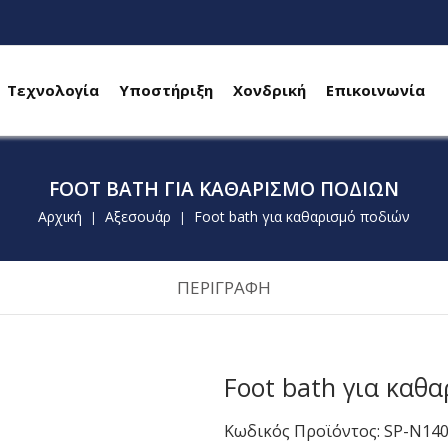
Τεχνολογία
Υποστήριξη
Χονδρική
Επικοινωνία
FOOT BATH ΓΙΑ ΚΑΘΑΡΙΣΜΌ ΠΟΔΙΏΝ
Αρχική
Αξεσουάρ
Foot bath για καθαρισμό ποδιών
|
|
ΠΕΡΙΓΡΑΦΗ
Foot bath για καθ
Κωδικός Προϊόντος: SP-N14