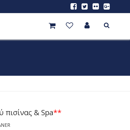
 πισίνας & Spa
**
ANER