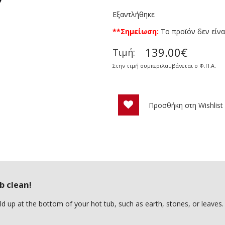
Εξαντλήθηκε
**Σημείωση:
To προϊόν δεν είνα
139.00€
Τιμή:
Στην τιμή συμπεριλαμβάνεται ο Φ.Π.Α.
Προσθήκη στη Wishlist
b clean!
ld up at the bottom of your hot tub, such as earth, stones, or leaves