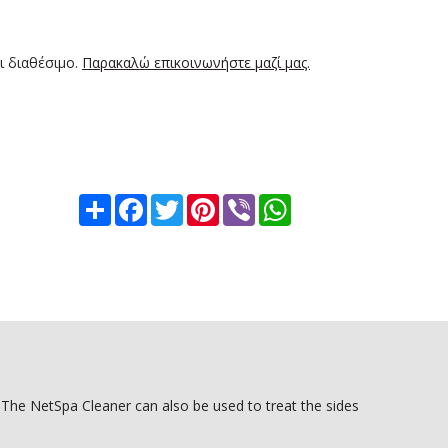
ι διαθέσιμο.
Παρακαλώ επικοινωνήστε μαζί μας.
Share
Facebook
Twitter
Pinterest
Viber
WhatsApp
. The NetSpa Cleaner can also be used to treat the sides