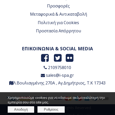
Προσφορές
Μεταφορικά & Αντικαταβολή
Πολιτική για Cookies
Προστασία Απόρρητου
ΕΠΙΚΟΙΝΩΝΙΑ & SOCIAL MEDIA
2109758010
sales@i-spa.gr
Λ.Βουλιαγμένης 270Α , Αγ.Δημήτριος, Τ.Κ 17343
Χρησιμοποιούμε cookies για να κάνουμε ακόμα καλύτερη την
εμπειρία σου στο site μας.
Copyright © 2026 , All Rights Reserved.
Αποδοχή
Ρυθμίσεις