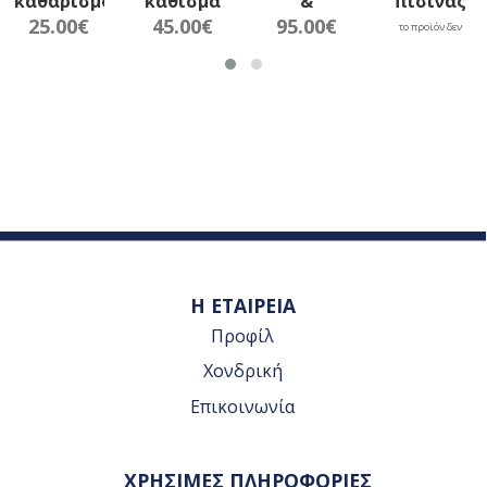
καθαρισμό
κάθισμα
&
πισίνας
ποδιών
για Spa
Cupholder
& Spa
25.00€
45.00€
95.00€
το προϊόν δεν
Λευκά
είναι διαθέσιμο.
Η ΕΤΑΙΡΕΙΑ
Προφίλ
Χονδρική
Επικοινωνία
ΧΡΗΣΙΜΕΣ ΠΛΗΡΟΦΟΡΙΕΣ